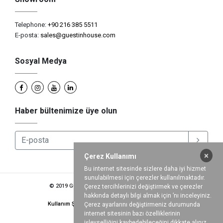
Telephone:
+90 216 385 5511
E-posta:
sales@guestinhouse.com
Sosyal Medya
Haber bültenimize üye olun
×
Çerez Kullanımı
Bu internet sitesinde sizlere daha iyi hizmet
sunulabilmesi için çerezler kullanılmaktadır.
© 2019 Guestinhouse Hotel Supply International
Çerez tercihlerinizi değiştirmek ve çerezler
hakkında detaylı bilgi almak için ’nı inceleyiniz.
Kullanım Şartları
Gizlilik Politikası
Kariyer
Çerez ayarlarını değiştirmeniz durumunda
internet sitesinin bazı özelliklerinin
işlevselliğini kaybedebileceğini dikkate alınız.