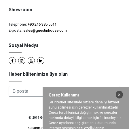
Showroom
Telephone:
+90 216 385 5511
E-posta:
sales@guestinhouse.com
Sosyal Medya
Haber bültenimize üye olun
×
Çerez Kullanımı
Bu internet sitesinde sizlere daha iyi hizmet
sunulabilmesi için çerezler kullanılmaktadır.
Çerez tercihlerinizi değiştirmek ve çerezler
© 2019 Guestinhouse Hotel Supply International
hakkında detaylı bilgi almak için ’nı inceleyiniz.
Çerez ayarlarını değiştirmeniz durumunda
Kullanım Şartları
Gizlilik Politikası
Kariyer
internet sitesinin bazı özelliklerinin