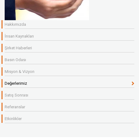
Hakkımızda
İnsan Kaynakları
Şirket Haberleri
Basın Odası
Misyon & Vizyon
Değerlerimiz
Satış Sonrası
Referanslar
Etkinlikler