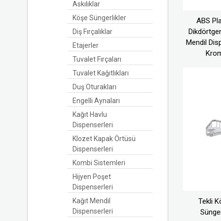
Askılıklar
Köşe Süngerlikler
ABS Pla
Dikdörtge
Diş Fırçalıklar
Mendil Disp
Etajerler
Kro
Tuvalet Fırçaları
Tuvalet Kağıtlıkları
Duş Oturakları
Engelli Aynaları
Kağıt Havlu
Dispenserleri
Klozet Kapak Örtüsü
Dispenserleri
Kombi Sistemleri
Hijyen Poşet
Dispenserleri
Tekli 
Kağıt Mendil
Dispenserleri
Sünger