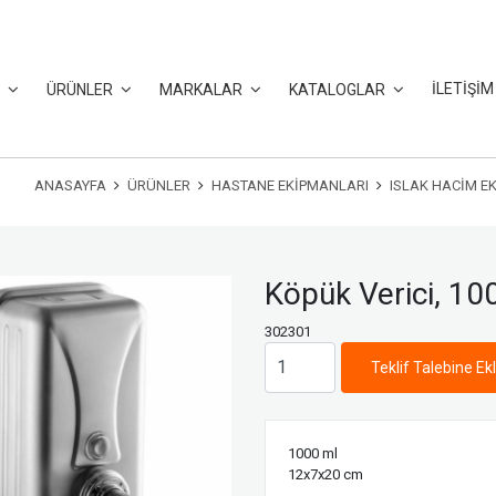
İLETİŞİM
L
ÜRÜNLER
MARKALAR
KATALOGLAR
ANASAYFA
ÜRÜNLER
HASTANE EKIPMANLARI
ISLAK HACIM E
Köpük Verici, 10
302301
Teklif Talebine Ek
1000 ml
12x7x20 cm