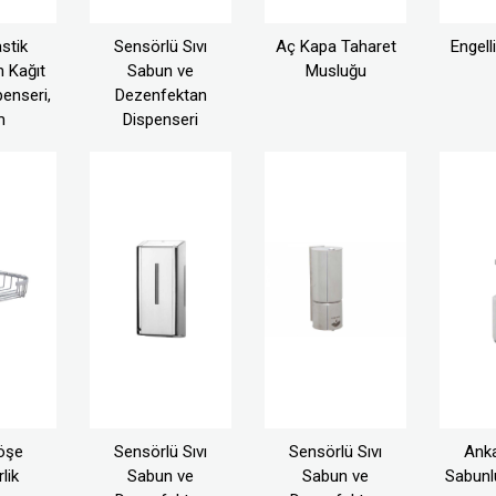
stik
Sensörlü Sıvı
Aç Kapa Taharet
Engell
n Kağıt
Sabun ve
Musluğu
enseri,
Dezenfektan
m
Dispenseri
Köşe
Sensörlü Sıvı
Sensörlü Sıvı
Anka
lik
Sabun ve
Sabun ve
Sabunl