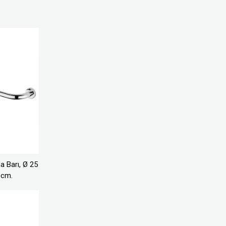
 Barı, Ø 25
cm.