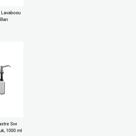
i Lavabosu
Barı
stre Sıvı
uk, 1000 ml