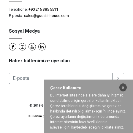
Telephone:
+90 216 385 5511
E-posta:
sales@guestinhouse.com
Sosyal Medya
Haber bültenimize üye olun
×
Çerez Kullanımı
Bu internet sitesinde sizlere daha iyi hizmet
sunulabilmesi için çerezler kullanılmaktadır.
© 2019 Guestinhouse Hotel Supply International
Çerez tercihlerinizi değiştirmek ve çerezler
hakkında detaylı bilgi almak için ’nı inceleyiniz.
Kullanım Şartları
Gizlilik Politikası
Kariyer
Çerez ayarlarını değiştirmeniz durumunda
internet sitesinin bazı özelliklerinin
işlevselliğini kaybedebileceğini dikkate alınız.