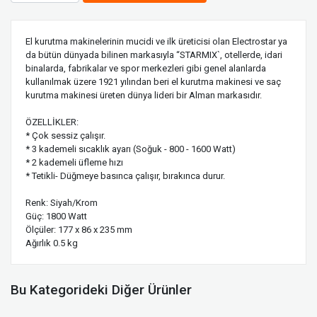
El kurutma makinelerinin mucidi ve ilk üreticisi olan Electrostar ya
da bütün dünyada bilinen markasıyla “STARMIX`, otellerde, idari
binalarda, fabrikalar ve spor merkezleri gibi genel alanlarda
kullanılmak üzere 1921 yılından beri el kurutma makinesi ve saç
kurutma makinesi üreten dünya lideri bir Alman markasıdır.
ÖZELLİKLER:
* Çok sessiz çalışır.
* 3 kademeli sıcaklık ayarı (Soğuk - 800 - 1600 Watt)
* 2 kademeli üfleme hızı
* Tetikli- Düğmeye basınca çalışır, bırakınca durur.
Renk: Siyah/Krom
Güç: 1800 Watt
Ölçüler: 177 x 86 x 235 mm
Ağırlık 0.5 kg
Bu Kategorideki Diğer Ürünler