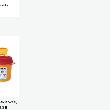
seklik:
Atık Kovası,
1,3 lt