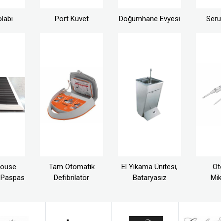
labı
Port Küvet
Doğumhane Evyesi
Seru
house
Tam Otomatik
El Yıkama Ünitesi,
Ot
 Paspas
Defibrilatör
Bataryasız
Mik