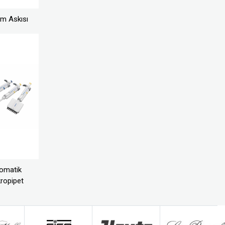
m Askısı
omatik
ropipet