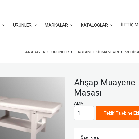
İLETİŞİM
L
ÜRÜNLER
MARKALAR
KATALOGLAR
ANASAYFA
ÜRÜNLER
HASTANE EKIPMANLARI
MEDIK
Ahşap Muayene
Masası
AMM
Teklif Talebine Ek
Özellikleri: