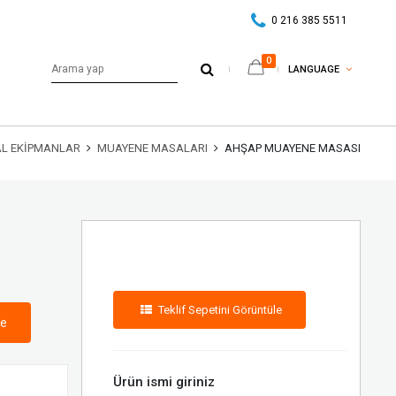
0 216 385 5511
0
LANGUAGE
AL EKIPMANLAR
MUAYENE MASALARI
AHŞAP MUAYENE MASASI
Teklif Sepetini Görüntüle
le
Ürün ismi giriniz