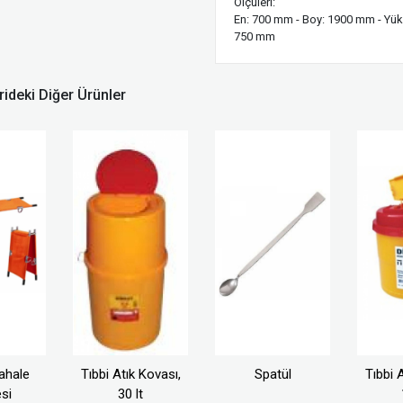
Ölçüleri:
En: 700 mm - Boy: 1900 mm - Yük
750 mm
ideki Diğer Ürünler
ahale
Tıbbi Atık Kovası,
Spatül
Tıbbi 
si
30 lt