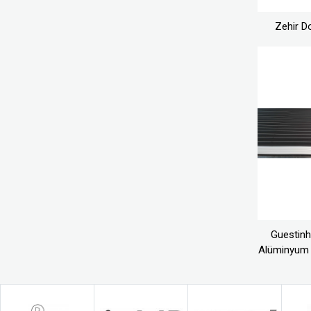
Zehir Do
Guestin
Alüminyum