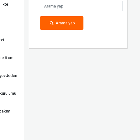
likte
Arama yap
ket
ede 6 cm
 gövdeden
 kurulumu
 bakım