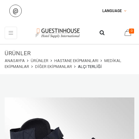
@
LANGUAGE
0
ÜRÜNLER
ANASAYFA
ÜRÜNLER
HASTANE EKIPMANLARI
MEDIKAL
EKIPMANLAR
DIĞER EKIPMANLAR
ALÇI TERLIĞI