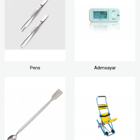
Pens
Adımsayar