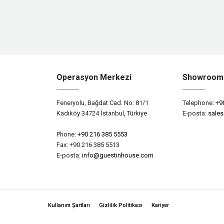
Operasyon Merkezi
Showroom
Feneryolu, Bağdat Cad. No: 81/1
Telephone:
+9
Kadıköy 34724 İstanbul, Türkiye
E-posta:
sale
Phone:
+90 216 385 5553
Fax: +90 216 385 5513
E-posta:
info@guestinhouse.com
Kullanım Şartları
Gizlilik Politikası
Kariyer