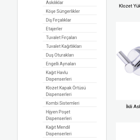
Askılıklar
Klozet Yük
Köşe Süngerlikler
Diş Fırçalıklar
Etajerler
Tuvalet Fırçaları
Tuvalet Kağıtlıkları
Duş Oturakları
Engelli Aynaları
Kağıt Havlu
Dispenserleri
Klozet Kapak Örtüsü
Dispenserleri
Kombi Sistemleri
İkili Ask
Hijyen Poşet
Dispenserleri
Kağıt Mendil
Dispenserleri