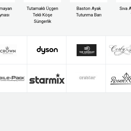
tmayan
Tutamaklı Üçgen
Baston Ayak
Sıva Al
ynası
Tekli Köşe
Tutunma Barı
Süngerlik