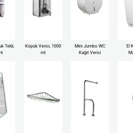
k Tekli,
Köpük Verici, 1000
Mini Jumbo WC
El 
ml
ml
Kağıt Verici
Ma