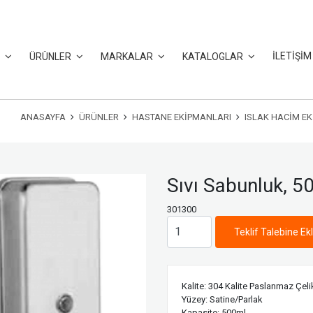
İLETİŞİM
L
ÜRÜNLER
MARKALAR
KATALOGLAR
ANASAYFA
ÜRÜNLER
HASTANE EKIPMANLARI
ISLAK HACIM E
Sıvı Sabunluk, 5
301300
Teklif Talebine Ek
Kalite: 304 Kalite Paslanmaz Çeli
Yüzey: Satine/Parlak
Kapasite: 500ml