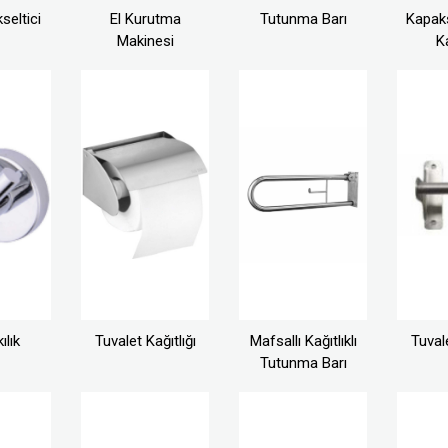
seltici
El Kurutma
Tutunma Barı
Kapaks
Makinesi
Ka
ılık
Tuvalet Kağıtlığı
Mafsallı Kağıtlıklı
Tuvale
Tutunma Barı