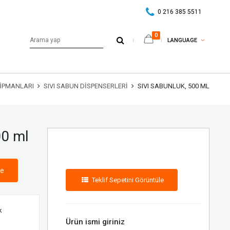
0 216 385 5511
0
LANGUAGE
KIPMANLARI
SIVI SABUN DISPENSERLERI
SIVI SABUNLUK, 500 ML
00 ml
le
Teklif Sepetini Görüntüle
k
Ürün ismi giriniz