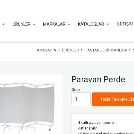
İLETİŞİM
L
ÜRÜNLER
MARKALAR
KATALOGLAR
ANASAYFA
ÜRÜNLER
HASTANE EKIPMANLARI
Paravan Perde
Gmp
Teklif Talebine Ek
4 katlı paravan perde,
Katlanabilir
• Gövde metal malzemeden üretil