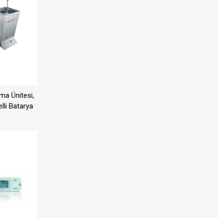
ama Ünitesi,
lli Batarya