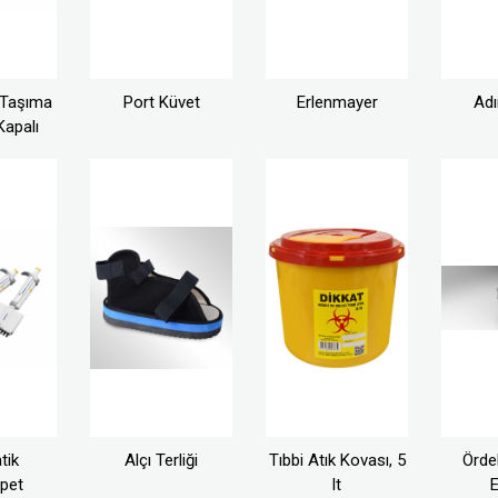
 Taşıma
Port Küvet
Erlenmayer
Ad
Kapalı
tik
Alçı Terliği
Tıbbi Atık Kovası, 5
Örde
ipet
lt
E