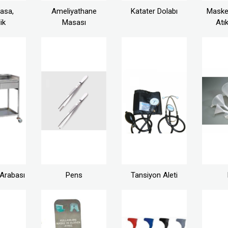
asa,
Ameliyathane
Katater Dolabı
Maske 
ik
Masası
Atı
Arabası
Pens
Tansiyon Aleti