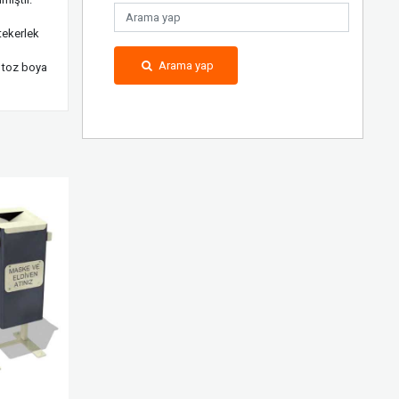
tekerlek
Arama yap
k toz boya