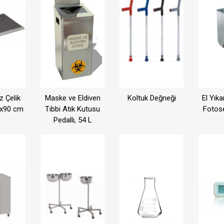
 Çelik
Maske ve Eldiven
Koltuk Değneği
El Yık
0x90 cm
Tıbbi Atık Kutusu
Fotose
Pedallı, 54 L